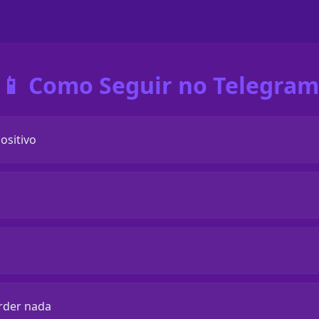
📱 Como Seguir no Telegram
ositivo
erder nada