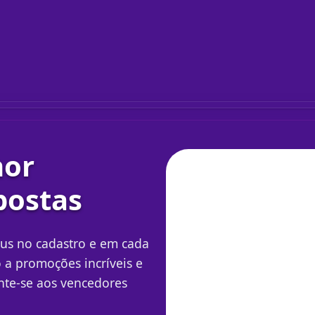
hor
postas
us no cadastro e em cada
 a promoções incríveis e
unte-se aos vencedores