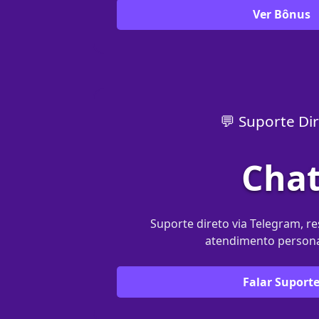
Ver Bônus
💬 Suporte Di
Cha
Suporte direto via Telegram, r
atendimento persona
Falar Suport