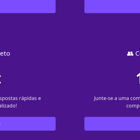
reto
👥 
t
espostas rápidas e
Junte-se a uma com
lizado!
compa
e