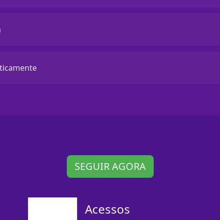
a
aticamente
SEGUIR AGORA
Acessos