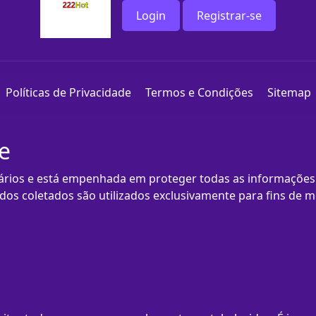
Login
Registrar-se
Políticas de Privacidade
Termos e Condições
Sitemap
de
uários e está empenhada em proteger todas as informações
os coletados são utilizados exclusivamente para fins de m