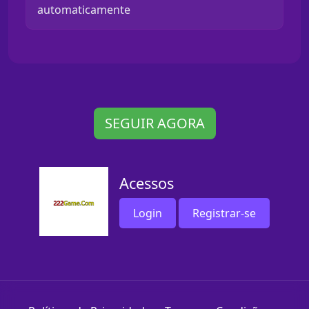
automaticamente
SEGUIR AGORA
Acessos
Login
Registrar-se