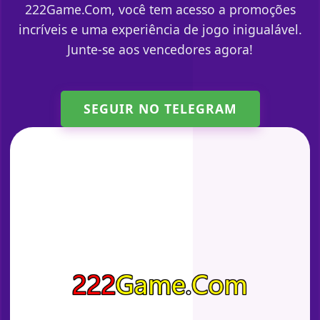
222Game.Com, você tem acesso a promoções
incríveis e uma experiência de jogo inigualável.
Junte-se aos vencedores agora!
SEGUIR NO TELEGRAM