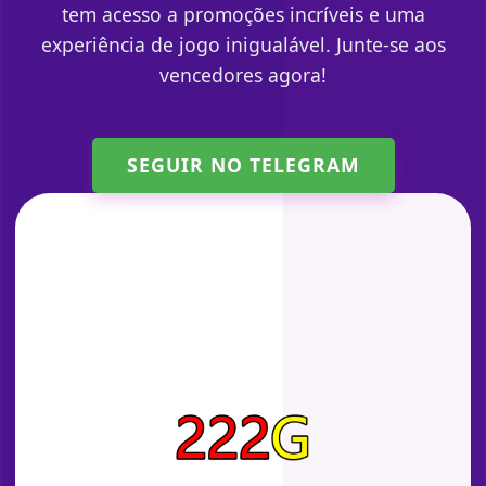
tem acesso a promoções incríveis e uma
experiência de jogo inigualável. Junte-se aos
vencedores agora!
SEGUIR NO TELEGRAM