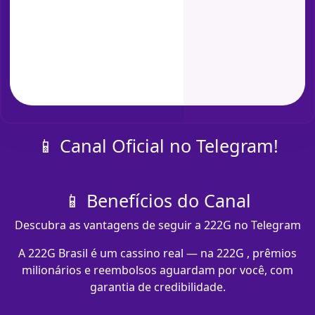
📱 Canal Oficial no Telegram!
📱 Benefícios do Canal
Descubra as vantagens de seguir a 222G no Telegram
A 222G Brasil é um cassino real — na 222G , prêmios
milionários e reembolsos aguardam por você, com
garantia de credibilidade.