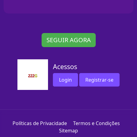
SEGUIR AGORA
Acessos
Login
Registrar-se
Políticas de Privacidade
Termos e Condições
Sitemap