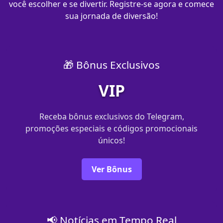
você escolher e se divertir. Registre-se agora e comece
sua jornada de diversão!
🎁 Bônus Exclusivos
VIP
Receba bônus exclusivos do Telegram,
promoções especiais e códigos promocionais
únicos!
Ver Bônus
📢 Notícias em Tempo Real