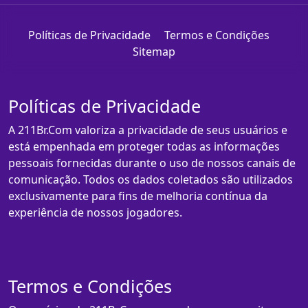
Políticas de Privacidade
Termos e Condições
Sitemap
Políticas de Privacidade
A 211Br.Com valoriza a privacidade de seus usuários e
está empenhada em proteger todas as informações
pessoais fornecidas durante o uso de nossos canais de
comunicação. Todos os dados coletados são utilizados
exclusivamente para fins de melhoria contínua da
experiência de nossos jogadores.
Termos e Condições