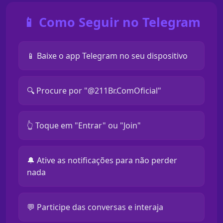
📱 Como Seguir no Telegram
📱 Baixe o app Telegram no seu dispositivo
🔍 Procure por "@211Br.ComOficial"
👆 Toque em "Entrar" ou "Join"
🔔 Ative as notificações para não perder
nada
💬 Participe das conversas e interaja