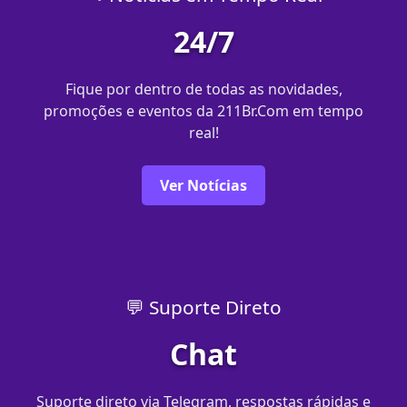
24/7
Fique por dentro de todas as novidades,
promoções e eventos da 211Br.Com em tempo
real!
Ver Notícias
💬 Suporte Direto
Chat
Suporte direto via Telegram, respostas rápidas e