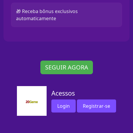
🎁 Receba bônus exclusivos
automaticamente
SEGUIR AGORA
Acessos
Login
Registrar-se