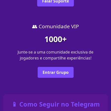
Falar Suporte
👥 Comunidade VIP
1000+
Junte-se a uma comunidade exclusiva de
jogadores e compartilhe experiências!
Entrar Grupo
📱 Como Seguir no Telegram