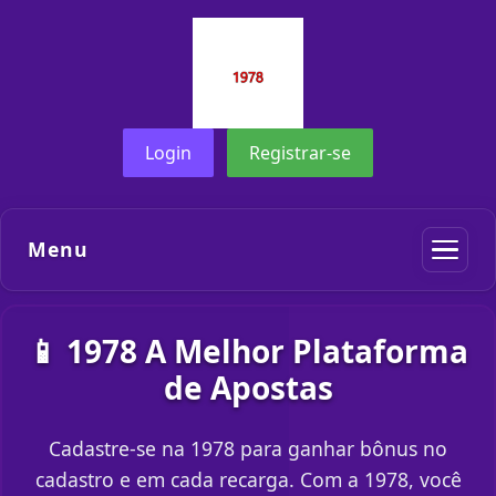
Login
Registrar-se
Menu
📱 1978 A Melhor Plataforma
de Apostas
Cadastre-se na 1978 para ganhar bônus no
cadastro e em cada recarga. Com a 1978, você