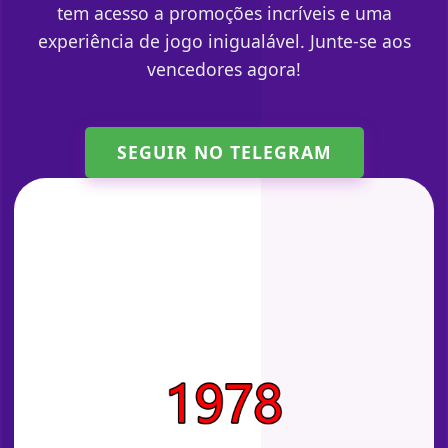
tem acesso a promoções incríveis e uma
experiência de jogo inigualável. Junte-se aos
vencedores agora!
SEGUIR NO TELEGRAM