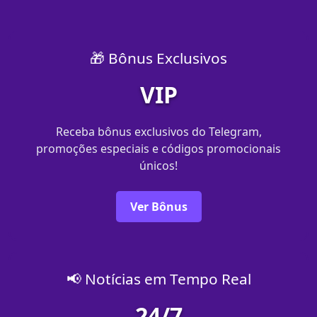
🎁 Bônus Exclusivos
VIP
Receba bônus exclusivos do Telegram,
promoções especiais e códigos promocionais
únicos!
Ver Bônus
📢 Notícias em Tempo Real
24/7