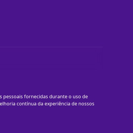
s pessoais fornecidas durante o uso de
elhoria contínua da experiência de nossos