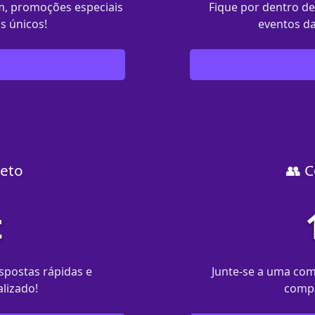
m, promoções especiais
Fique por dentro d
s únicos!
eventos d
reto
👥 
t
espostas rápidas e
Junte-se a uma com
lizado!
compa