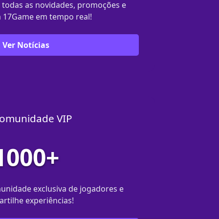
e todas as novidades, promoções e
a 17Game em tempo real!
Ver Notícias
Comunidade VIP
1000+
unidade exclusiva de jogadores e
rtilhe experiências!