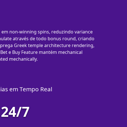
o em non-winning spins, reduzindo variance
umulate através de todo bonus round, criando
emprega Greek temple architecture rendering,
te Bet e Buy Feature mantém mechanical
ated mechanically.
cias em Tempo Real
24/7