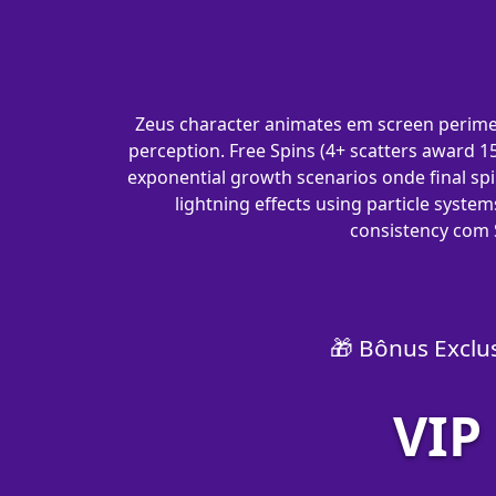
Zeus character animates em screen perimet
perception. Free Spins (4+ scatters award 1
exponential growth scenarios onde final spi
lightning effects using particle syst
consistency com S
🎁 Bônus Exclu
VIP