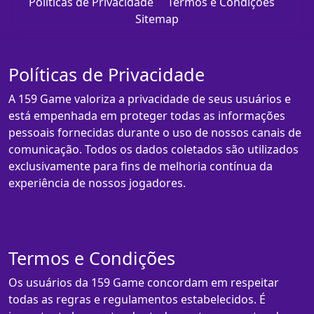
Políticas de Privacidade
Termos e Condições
Sitemap
Políticas de Privacidade
A 159 Game valoriza a privacidade de seus usuários e
está empenhada em proteger todas as informações
pessoais fornecidas durante o uso de nossos canais de
comunicação. Todos os dados coletados são utilizados
exclusivamente para fins de melhoria contínua da
experiência de nossos jogadores.
Termos e Condições
Os usuários da 159 Game concordam em respeitar
todas as regras e regulamentos estabelecidos. É