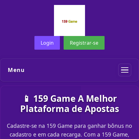
Login
Registrar-se
Menu
📱 159 Game A Melhor
Plataforma de Apostas
Cadastre-se na 159 Game para ganhar bônus no
cadastro e em cada recarga. Com a 159 Game,