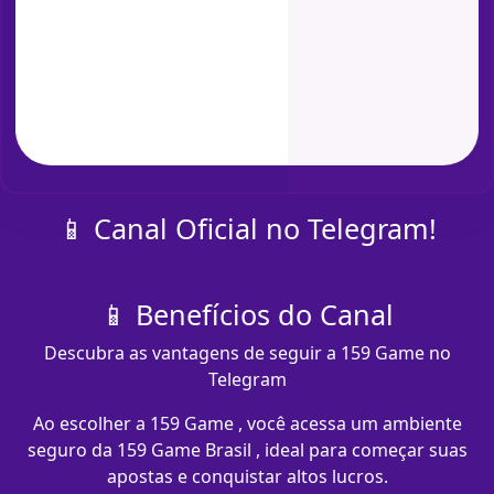
📱 Canal Oficial no Telegram!
📱 Benefícios do Canal
Descubra as vantagens de seguir a 159 Game no
Telegram
Ao escolher a 159 Game , você acessa um ambiente
seguro da 159 Game Brasil , ideal para começar suas
apostas e conquistar altos lucros.