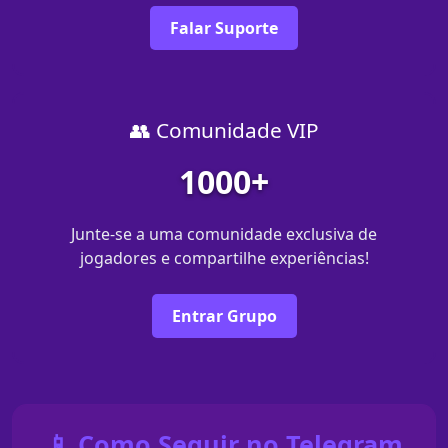
Falar Suporte
👥 Comunidade VIP
1000+
Junte-se a uma comunidade exclusiva de
jogadores e compartilhe experiências!
Entrar Grupo
📱 Como Seguir no Telegram