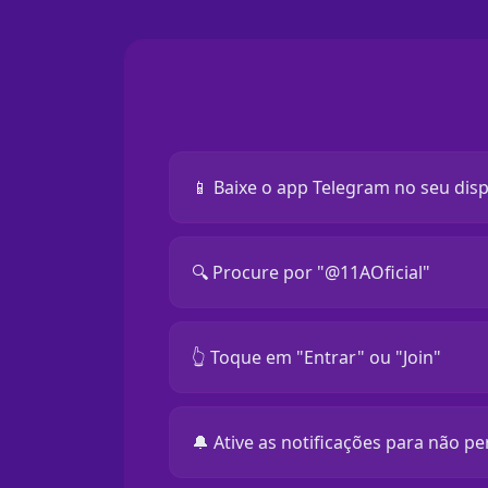
📱 Baixe o app Telegram no seu disp
🔍 Procure por "@11AOficial"
👆 Toque em "Entrar" ou "Join"
🔔 Ative as notificações para não p