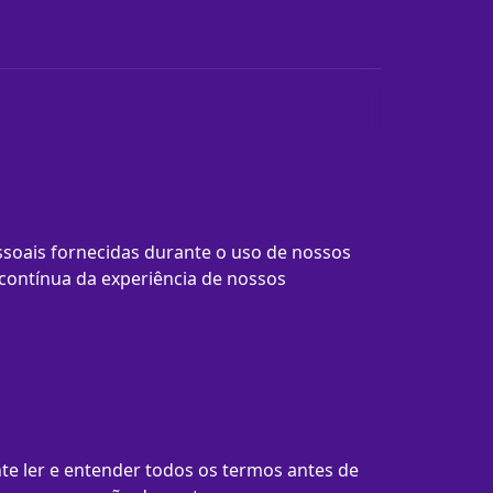
ssoais fornecidas durante o uso de nossos
 contínua da experiência de nossos
te ler e entender todos os termos antes de