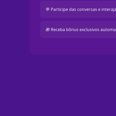
💬 Participe das conversas e interaj
🎁 Receba bônus exclusivos autom