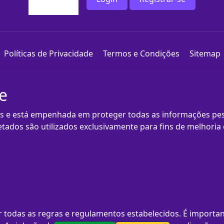
Políticas de Privacidade
Termos e Condições
Sitemap
de
ios e está empenhada em proteger todas as informações pe
tados são utilizados exclusivamente para fins de melhoria
todas as regras e regulamentos estabelecidos. É importan