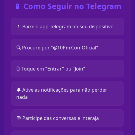
📱 Como Seguir no Telegram
📱 Baixe o app Telegram no seu dispositivo
🔍 Procure por "@10Pm.ComOficial"
👆 Toque em "Entrar" ou "Join"
🔔 Ative as notificações para não perder
nada
💬 Participe das conversas e interaja