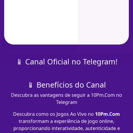
📱 Canal Oficial no Telegram!
📱 Benefícios do Canal
Descubra as vantagens de seguir a 10Pm.Com no
Telegram
Descubra como os Jogos Ao Vivo no
10Pm.Com
transformam a experiência de jogo online,
proporcionando interatividade, autenticidade e