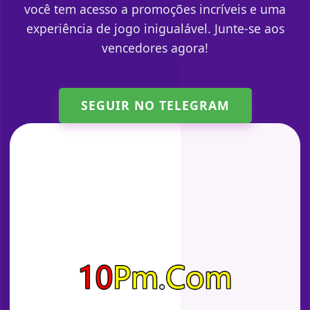
você tem acesso a promoções incríveis e uma
experiência de jogo inigualável. Junte-se aos
vencedores agora!
SEGUIR NO TELEGRAM