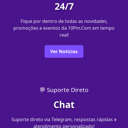
24/7
Fique por dentro de todas as novidades,
promoções e eventos da 10Pm.Com em tempo
real!
Ver Notícias
💬 Suporte Direto
Chat
Suporte direto via Telegram, respostas rápidas e
atendimento personalizado!