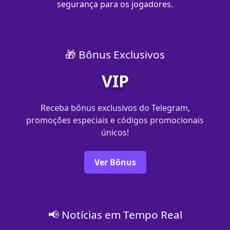
segurança para os jogadores.
🎁 Bônus Exclusivos
VIP
Receba bônus exclusivos do Telegram,
promoções especiais e códigos promocionais
únicos!
Ver Bônus
📢 Notícias em Tempo Real