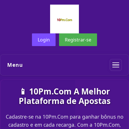
Login
Registrar-se
Menu
📱 10Pm.Com A Melhor
Plataforma de Apostas
Cadastre-se na 10Pm.Com para ganhar bônus no
cadastro e em cada recarga. Com a 10Pm.Com,