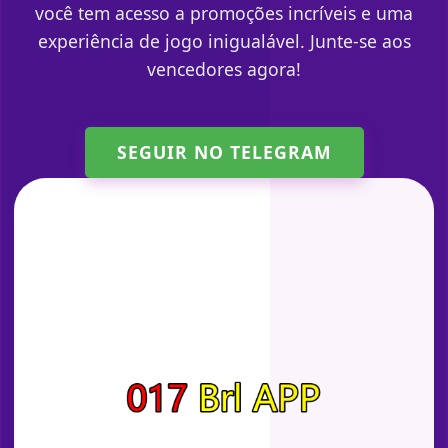
você tem acesso a promoções incríveis e uma
experiência de jogo inigualável. Junte-se aos
vencedores agora!
SEGUIR NO TELEGRAM