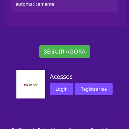
automaticamente
SEGUIR AGORA
Acessos
Login
Registrar-se