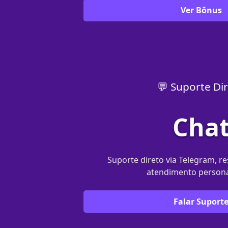
Ver Bônus
💬 Suporte Di
Cha
Suporte direto via Telegram, r
atendimento persona
Falar Suport