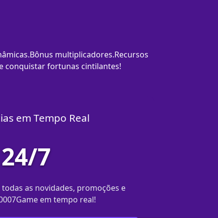
m
inâmicas.Bônus multiplicadores.Recursos
 conquistar fortunas cintilantes!
cias em Tempo Real
24/7
e todas as novidades, promoções e
 0007Game em tempo real!