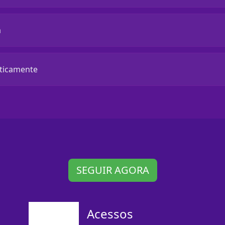
a
aticamente
SEGUIR AGORA
Acessos